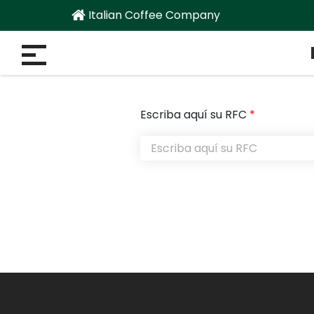
Italian Coffee Company
Escriba aquí su RFC
*
(CURRENT)
TRARME
URAR
SUMO
CAR